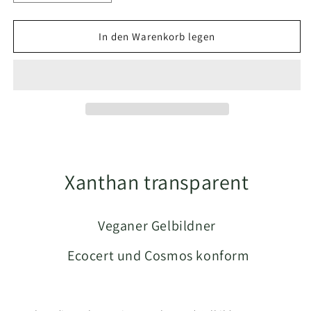
die
die
Menge
Menge
für
für
In den Warenkorb legen
Xanthan
Xanthan
transparent
transparent
Xanthan transparent
Veganer Gelbildner
Ecocert und Cosmos konform