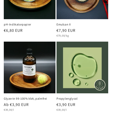
pH-Indikatorpapier
Emulsan II
Normaler
€6,80 EUR
Normaler
€7,90 EUR
Grundpreis
Preis
Preis
€79,00/kg
Glyzerin 99-100% kbA, palmfrei
Propylenglycol
Normaler
Ab €3,90 EUR
Normaler
€3,90 EUR
Grundpreis
Grundpreis
Preis
€39,00/l
Preis
€39,00/l