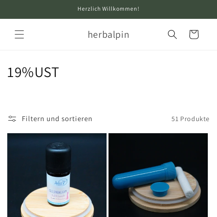
Direkt
Herzlich Willkommen!
zum
Inhalt
herbalpin
Warenkorb
K
19%UST
a
t
Filtern und sortieren
51 Produkte
e
g
o
r
i