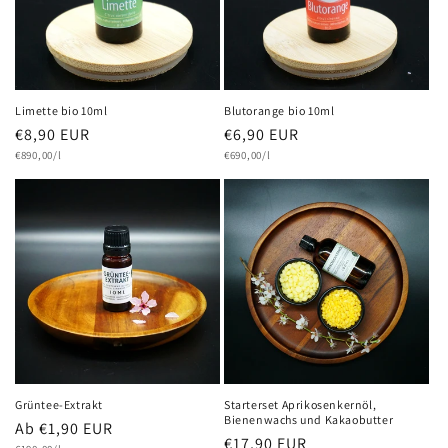
Limette bio 10ml
Blutorange bio 10ml
Normaler
€8,90 EUR
Normaler
€6,90 EUR
Grundpreis
Grundpreis
Preis
€890,00/l
Preis
€690,00/l
Grüntee-Extrakt
Starterset Aprikosenkernöl,
Bienenwachs und Kakaobutter
Normaler
Ab €1,90 EUR
Normaler
€17,90 EUR