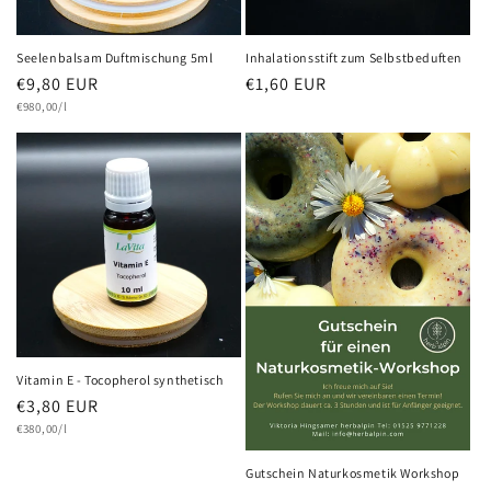
e
:
Inhalationsstift zum Selbstbeduften
Seelenbalsam Duftmischung 5ml
Normaler
€1,60 EUR
Normaler
€9,80 EUR
Grundpreis
Preis
Preis
€980,00/l
Vitamin E - Tocopherol synthetisch
Normaler
€3,80 EUR
Grundpreis
Preis
€380,00/l
Gutschein Naturkosmetik Workshop