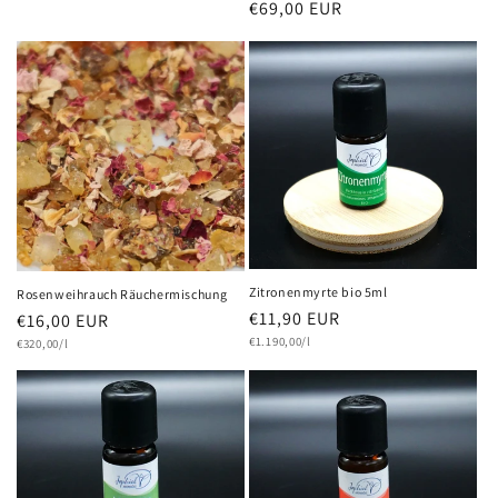
Normaler
€69,00 EUR
Preis
Zitronenmyrte bio 5ml
Rosenweihrauch Räuchermischung
Normaler
€11,90 EUR
Normaler
€16,00 EUR
Grundpreis
Preis
€1.190,00/l
Grundpreis
Preis
€320,00/l