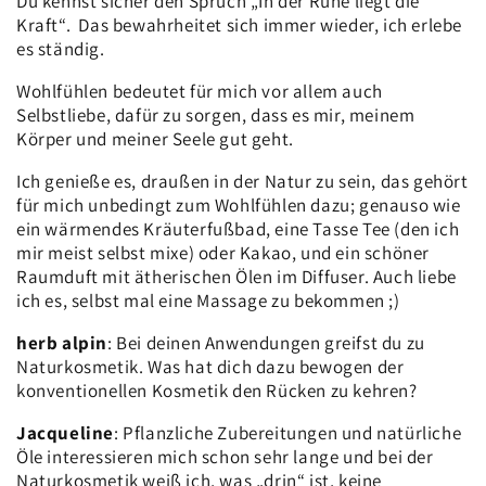
Du kennst sicher den Spruch „In der Ruhe liegt die
Kraft“. Das bewahrheitet sich immer wieder, ich erlebe
es ständig.
Wohlfühlen bedeutet für mich vor allem auch
Selbstliebe, dafür zu sorgen, dass es mir, meinem
Körper und meiner Seele gut geht.
Ich genieße es, draußen in der Natur zu sein, das gehört
für mich unbedingt zum Wohlfühlen dazu; genauso wie
ein wärmendes Kräuterfußbad, eine Tasse Tee (den ich
mir meist selbst mixe) oder Kakao, und ein schöner
Raumduft mit ätherischen Ölen im Diffuser. Auch liebe
ich es, selbst mal eine Massage zu bekommen ;)
herb alpin
: Bei deinen Anwendungen greifst du zu
Naturkosmetik. Was hat dich dazu bewogen der
konventionellen Kosmetik den Rücken zu kehren?
Jacqueline
: Pflanzliche Zubereitungen und natürliche
Öle interessieren mich schon sehr lange und bei der
Naturkosmetik weiß ich, was „drin“ ist, keine