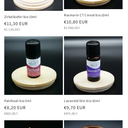
e
:
Rosmarin CT Cineol bio 10ml
Zirbelkiefer bio 10ml
Normaler
€10,80 EUR
Normaler
€11,30 EUR
Grundpreis
Preis
€1.080,00/l
Grundpreis
Preis
€1.130,00/l
Patchouli bio 5ml
Lavendel fein bio 10ml
Normaler
€8,20 EUR
Normaler
€9,70 EUR
Grundpreis
Grundpreis
Preis
€820,00/l
Preis
€970,00/l