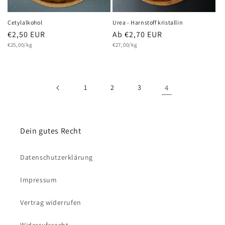
Cetylalkohol
Urea - Harnstoff kristallin
Normaler
€2,50 EUR
Normaler
Ab €2,70 EUR
Grundpreis
Grundpreis
Preis
€25,00/kg
Preis
€27,00/kg
1
2
3
4
Dein gutes Recht
Datenschutzerklärung
Impressum
Vertrag widerrufen