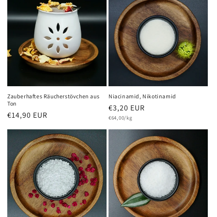
Zauberhaftes Räucherstövchen aus
Niacinamid, Nikotinamid
Ton
Normaler
€3,20 EUR
Normaler
€14,90 EUR
Grundpreis
Preis
€64,00/kg
Preis