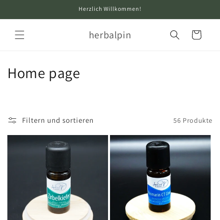
Direkt
Herzlich Willkommen!
zum
Inhalt
herbalpin
Warenkorb
K
Home page
a
t
Filtern und sortieren
56 Produkte
e
g
o
r
i