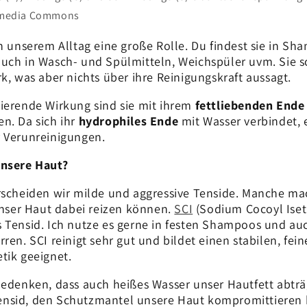
ikimedia Commons
n unserem Alltag eine große Rolle. Du findest sie in Sh
auch in Wasch- und Spülmitteln, Weichspüler uvm. Sie
k, was aber nichts über ihre Reinigungskraft aussagt.
ierende Wirkung sind sie mit ihrem
fettliebenden Ende
n. Da sich ihr
hydrophiles Ende
mit Wasser verbindet, 
r Verunreinigungen.
unsere Haut?
rscheiden wir milde und aggressive Tenside. Manche ma
 unser Haut dabei reizen können.
SCI
(Sodium Cocoyl Iseth
 Tensid. Ich nutze es gerne in festen Shampoos und a
ren. SCI reinigt sehr gut und bildet einen stabilen, fei
tik geeignet.
bedenken, dass auch heißes Wasser unser Hautfett abtr
nsid, den Schutzmantel unsere Haut kompromittieren 