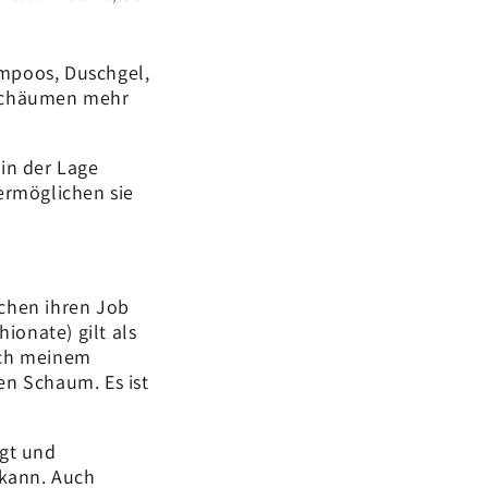
ampoos, Duschgel,
 schäumen mehr
in der Lage
ermöglichen sie
chen ihren Job
ionate) gilt als
uch meinem
nen Schaum. Es ist
ägt und
kann. Auch