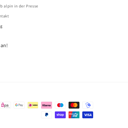
b alpin in der Presse
ntakt
og
 an!