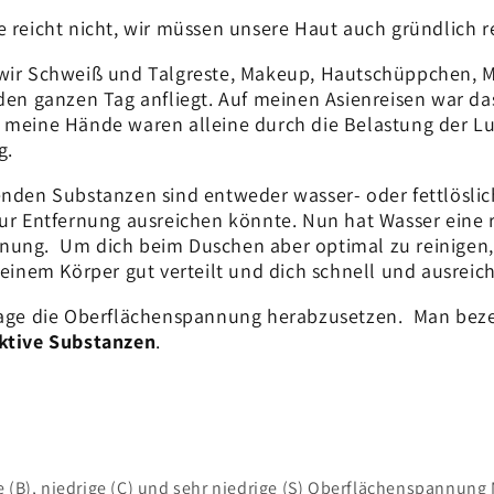
e reicht nicht, wir müssen unsere Haut auch gründlich r
 wir Schweiß und Talgreste, Makeup, Hautschüppchen, 
den ganzen Tag anfliegt. Auf meinen Asienreisen war das
 meine Hände waren alleine durch die Belastung der Lu
g.
enden Substanzen sind entweder wasser- oder fettlöslic
zur Entfernung ausreichen könnte. Nun hat Wasser eine 
ung. Um dich beim Duschen aber optimal zu reinigen, i
deinem Körper gut verteilt und dich schnell und ausreic
Lage die Oberflächenspannung herabzusetzen. Man beze
ktive Substanzen
.
e (B), niedrige (C) und sehr niedrige (S) Oberflächenspannun