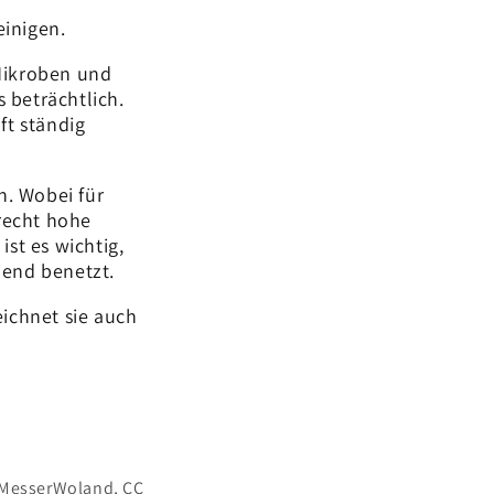
einigen.
Mikroben und
 beträchtlich.
ft ständig
h. Wobei für
recht hohe
st es wichtig,
hend benetzt.
ichnet sie auch
g MesserWoland, CC